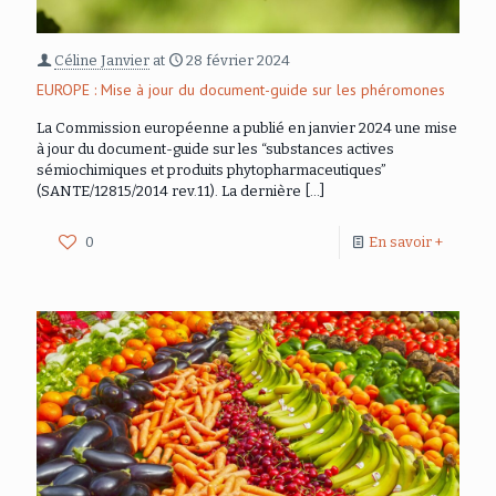
Céline Janvier
at
28 février 2024
EUROPE : Mise à jour du document-guide sur les phéromones
La Commission européenne a publié en janvier 2024 une mise
à jour du document-guide sur les “substances actives
sémiochimiques et produits phytopharmaceutiques”
(SANTE/12815/2014 rev.11). La dernière
[…]
0
En savoir +