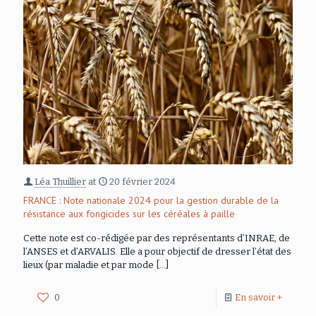
Léa Thuillier
at
20 février 2024
FRANCE : Note nationale 2024 pour la gestion durable de la
résistance aux fongicides sur les céréales à paille
Cette note est co-rédigée par des représentants d’INRAE, de
l’ANSES et d’ARVALIS. Elle a pour objectif de dresser l’état des
lieux (par maladie et par mode
[…]
0
En savoir +