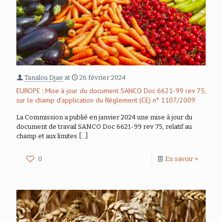
Tanalou Djae
at
26 février 2024
EUROPE : Mise à jour du document SANCO Doc 6621-99 rev 75,
sur le champ d’application du Règlement (CE) n° 1107/2009
La Commission a publié en janvier 2024 une mise à jour du
document de travail SANCO Doc 6621-99 rev 75, relatif au
champ et aux limites
[…]
0
En savoir +