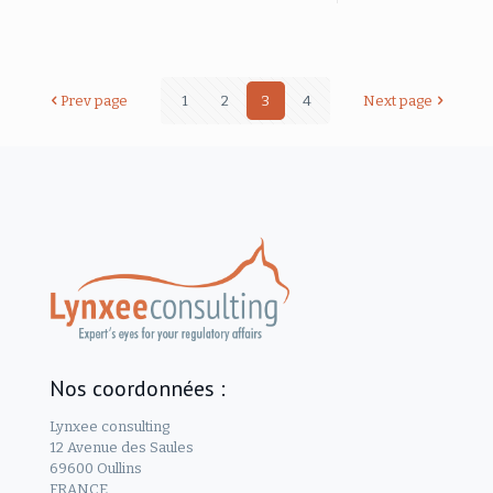
Prev page
1
2
3
4
Next page
Nos coordonnées :
Lynxee consulting
12 Avenue des Saules
69600 Oullins
FRANCE