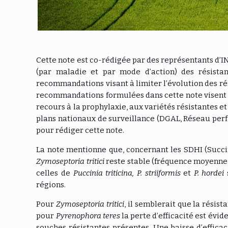
Cette note est co-rédigée par des représentants d’INR
(par maladie et par mode d’action) des résistan
recommandations visant à limiter l’évolution des rés
recommandations formulées dans cette note visent e
recours à la prophylaxie, aux variétés résistantes et
plans nationaux de surveillance (DGAL, Réseau per
pour rédiger cette note.
La note mentionne que, concernant les SDHI (Succi
Zymoseptoria tritici
reste stable (fréquence moyenne 
celles de
Puccinia triticina, P. striiformis
et
P. hordei
régions.
Pour
Zymoseptoria tritici
, il semblerait que la résis
pour
Pyrenophora teres
la perte d’efficacité est évide
souches résistantes présentes. Une baisse d’effica