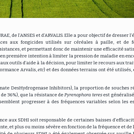
AE, de l’ANSES et d’ARVALIS. Elle a pour objectif de dresser l’é
ces aux fongicides utilisés sur céréales à paille, et de 
istances, et permettant donc de maintenir une efficacité satis
n première intention à limiter la pression de maladie en en
 aux outils d’aide à la décision, pour limiter le recours aux tr
formance Arvalis,
etc
) et des données terrains ont été utilisés,
nate DesHydrogenase Inhibitors), la proportion de souches r
de 36%), que la résistance de
Pyrenophora teres
est généralisé
semblent progresser à des fréquences variables selon les es
tance aux SDHI soit responsable de certaines baisses d’efficacit
nte, et
plus ou moins sévère en fonction de la fréquence et de 
cité de plusieurs SDHI a été également observée sur rouille