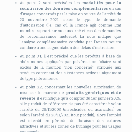
Au point 2 sont précisées les
modalités pour la
soumission des données complémentaires
en cas
d’usages concernés par la mise en œuvre de l’arrêté du
20 novembre 2021, selon le type de demande
d’autorisation (
i.e.
cas où la France agit comme Etat
membre rapporteur ou concerné et cas des demandes
de reconnaissance mutuelle). La note indique que
l’analyse complémentaire conduite par l’Anses pourra
conduire à une augmentation des délais d’instruction.
Au point 3.1, il est précisé que les produits à base de
phéromones appliqués par pulvérisation foliaire sont
exclus de la mention “non concerné” attribuée aux
produits contenant des substances actives uniquement
de type phéromones.
Au point 3.2, concernant les nouvelles autorisation de
mise sur le marché de
produits génériques et de
revente,
il est indiqué qu’à compter du 1er janvier 2026,
si le produit de référence n’a pas été caractérisé selon
l’arrêté du 28/11/2003 (insecticides ou acaricides) ou
selon l’arrêté du 20/11/2021 (tout produit), alors l’emploi
est interdit en période de floraison des cultures
attractives et sur les zones de butinage pour les usages
concernés.