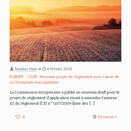
Tanalou Djae
at
4 février 2026
EUROPE – COM : Nouveau projet de règlement pour l’ajout de
co-formulants inacceptables
La Commission européenne a publié un nouveau draft pour le
projet de règlement d’application visant à amender l’annexe
III du règlement (CE) n° 1107/2009 (liste des
[…]
0
En savoir +