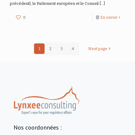
précédent), le Parlement européen et le Conseil
[…]
0
En savoir +
1
2
3
4
Next page
Nos coordonnées :