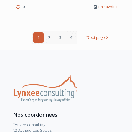
0
En savoir +
1
2
3
4
Next page
Nos coordonnées :
Lynxee consulting
12 Avenue des Saules