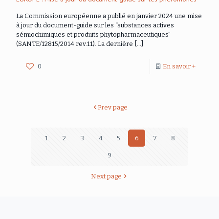
La Commission européenne a publié en janvier 2024 une mise
à jour du document-guide sur les “substances actives
sémiochimiques et produits phytopharmaceutiques”
(SANTE/12815/2014 rev.11). La dernière
[…]
0
En savoir +
Prev page
1
2
3
4
5
6
7
8
9
Next page