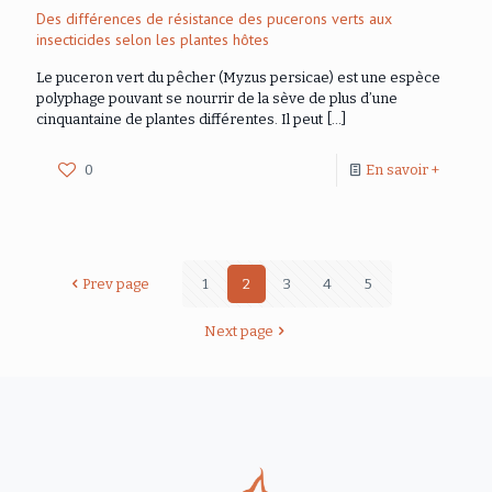
Des différences de résistance des pucerons verts aux
insecticides selon les plantes hôtes
Le puceron vert du pêcher (Myzus persicae) est une espèce
polyphage pouvant se nourrir de la sève de plus d’une
cinquantaine de plantes différentes. Il peut
[…]
0
En savoir +
Prev page
1
2
3
4
5
Next page