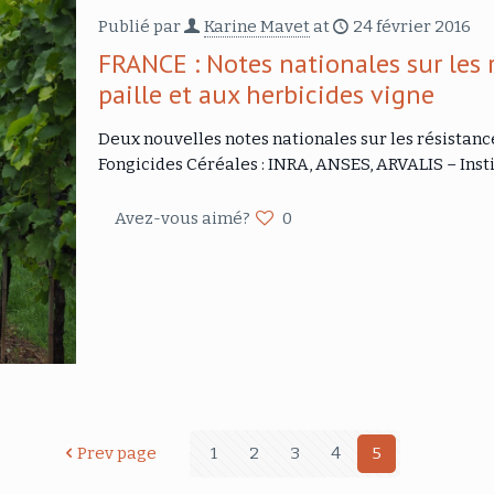
Publié par
Karine Mavet
at
24 février 2016
FRANCE : Notes nationales sur les 
paille et aux herbicides vigne
Deux nouvelles notes nationales sur les résistan
Fongicides Céréales : INRA, ANSES, ARVALIS – Inst
Avez-vous aimé?
0
Prev page
1
2
3
4
5